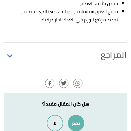
فحص كثافة العظام.
مسح العنق سيستاميبي (Sestamibi) الذي يفيد في
تحديد موقع الورم في الغدة الجار درقية.
المراجع
,
mountsinai
. Edited.
"Parathyroid cancer"
↑
,
clevelandclinic
. Edited.
"Parathyroid Adenoma"
↑
,
cancer
.
"Parathyroid Cancer: Symptoms and Signs"
↑
هل كان المقال مفيداً؟
Edited.
,
pennmedicine
. Edited.
"Parathyroid Adenoma"
↑
نعم
لا