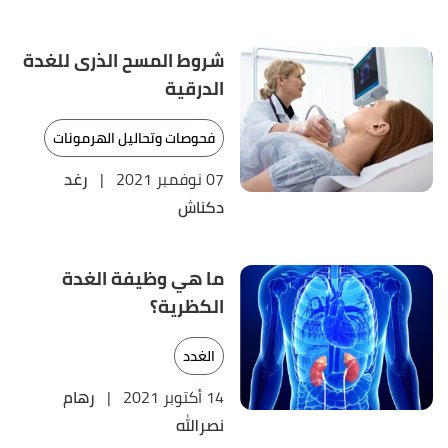
شروط المسح الذرى للغدة
الدرقية
فحوصات وتحاليل الهرمونات
07 نوفمبر 2021
|
رغد
دكناش
ما هي وظيفة الغدة
الكظرية؟
الغدد
14 أكتوبر 2021
|
رهام
نصرالله