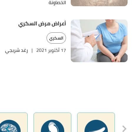
الخصاونة
أعراض مرض السكري
السكري
17 أكتوبر 2021
|
رغد شربجي