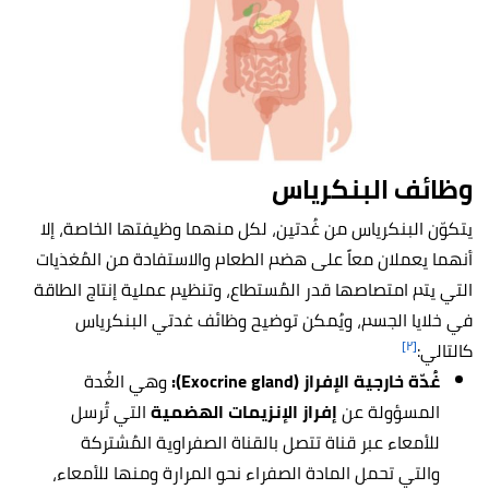
وظائف البنكرياس
يتكوّن البنكرياس من غُدتين، لكل منهما وظيفتها الخاصة، إلا
أنهما يعملان معاً على هضم الطعام والاستفادة من المُغذيات
التي يتم امتصاصها قدر المُستطاع، وتنظيم عملية إنتاج الطاقة
في خلايا الجسم، ويُمكن توضيح وظائف غدتي البنكرياس
[٢]
كالتالي:
غُدّة خارجية الإفراز (Exocrine gland):
وهي الغُدة
المسؤولة عن
إفراز الإنزيمات الهضمية
التي تُرسل
للأمعاء عبر قناة تتصل بالقناة الصفراوية المُشتركة
والتي تحمل المادة الصفراء نحو المرارة ومنها للأمعاء،