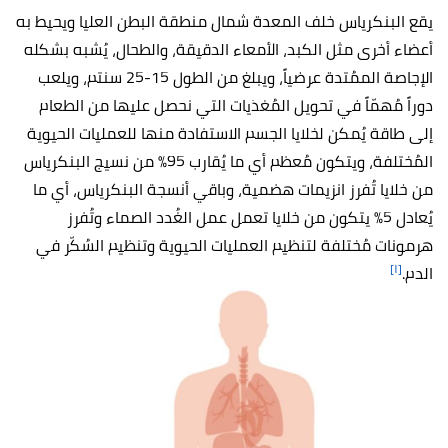
يقع البنكرياس خلف المعدة شمال منطقة البطن العليا ويحيط به
أعضاء أخرى مثل الكبد، الأمعاء الدقيقة، والطحال، يُشبه بشكله
الإجاصة الممُتدة عرضياً، ويبلغ من الطول 15-25 سنتم، ويلعب
دوراً مُهمّاً في تحويل المُغذيات التي نحصل عليها من الطعام
إلى طاقة يُمكن لخلايا الجسم الاستفادة منها للعمليات الحيوية
المُختلفة، ويتكون مُعظم أي ما يُقارب 95% من نسيج البنكرياس
من خلايا تُفرز انزيمات هضمية، وباقي أنسجة البنكرياس، أي ما
يُعادل 5% يتكون من خلايا تعمل عمل الغُدد الصماء وتُفرز
هرمونات مُختلفة لتنظيم العمليات الحيوية وتنظيم السُكّر في
[١]
الدم.