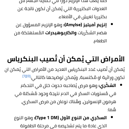
كما يلعب هذا الإنزيم دوراً في حماية الجسم من
العدوات البكتيرية التي يُمكن أن تكون ناتجة عن
بكتيريا تعيش في الأمعاء.
إنزيم أميليز (Amylse):
وهو الإنزيم المسؤول عن
هضم السُكّريات
والكاربوهيدرات
المُستهلكة من
الطعام.
الأمراض التي يُمكن أن تُصيب البنكرياس
يُمكن أن تُصيب غدد البنكرياس العديد من الأمراض التي يُمكن ان
[٦]
[٥]
تكون وراثية او مُكتسبة، ويُمكن توضيحها كالتالي:
السُكّري:
وهو مرض يُصاحبه حدوث خلل في التحكم
في مُستويات السكر في الدم نتيجة وجود مُشكلة في
هرمون الإنسولين، وهُناك نوعان من مرض السكري،
هُما:
السكري من النوع الأول (Type 1 DM):
وهو النوع
الذي عادة ما يتم تشخيصه في مرحلة الطفولة