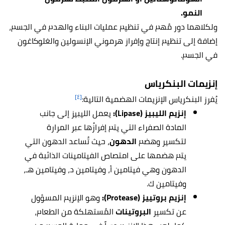
النمو.
ولكلاهما دور مُهم في تنظيم عمليات البناء والهدم في الجسم،
إضافة إلى تنظيم إنتاج وإفراز هرموني الإنسولين والغلوكاغون
في الجسم.
إنزيمات البنكرياس
[٤]
يُفرز البنكرياس الإنزيمات الهضمية التالية:
إنزيم الليبيز (Lipase):
يعمل الليبيز إلى جانب
المادة الصفراء التي يتم إفرازُها عبر المرارة
لتكسير وهضم
الدهون
، حيث تُساعد الدهون التي
يتم هضمها على امتصاص الفيتامينات الذائبة في
الدهون وهي فيتامين أ، وفيتامين د، وفيتامين هـ،
وفيتامين ك.
إنزيم بروتييز (Protease):
وهو الإنزيم المسؤول
عن تكسير
البروتينات
المُستهلكة من الطعام،