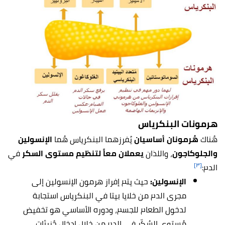
هرمونات البنكرياس
هُناك
هُرمونان أساسيان
يُفرزهما البنكرياس هُما
الإنسولين
والجلوكاجون
، واللذان
يعملان معاً لتنظيم مستوى السكر
في
[٣]
الدم:
الإنسولين:
حيث يتم إفراز هرمون الإنسولين إلى
مجرى الدم من خلايا بيتا في البنكرياس استجابة
لدخول الطعام للجسم، ودوره الأساسي هو تخفيض
مُستوى السُكّر في الدم من خلال إدخال جُزيئات