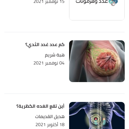
15 نوفمبر 2021
,
everydayhealth
, Retrieved 7/2/2022.
"Pancreas"
↑
Edited.
كم عدد غدد الثدي؟
هبة شريم
04 نوفمبر 2021
أين تقع الغده الكظرية؟
هديل القديمات
18 أكتوبر 2021