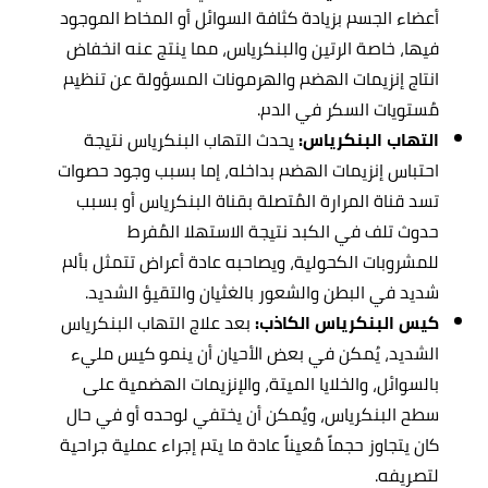
أعضاء الجسم بزيادة كثافة السوائل أو المخاط الموجود
فيها، خاصة الرتين والبنكرياس، مما ينتج عنه انخفاض
انتاج إنزيمات الهضم والهرمونات المسؤولة عن تنظيم
مُستويات السكر في الدم.
التهاب البنكرياس:
يحدث التهاب البنكرياس نتيجة
احتباس إنزيمات الهضم بداخله، إما بسبب وجود حصوات
تسد قناة المرارة المُتصلة بقناة البنكرياس أو بسبب
حدوث تلف في الكبد نتيجة الاستهلا المُفرط
للمشروبات الكحولية، ويصاحبه عادة أعراض تتمثل بألم
شديد في البطن والشعور بالغثيان والتقيؤ الشديد.
كيس البنكرياس الكاذب:
بعد علاج التهاب البنكرياس
الشديد، يُمكن في بعض الأحيان أن ينمو كيس مليء
بالسوائل، والخلايا الميتة، والإنزيمات الهضمية على
سطح البنكرياس، ويُمكن أن يختفي لوحده أو في حال
كان يتجاوز حجماً مُعيناً عادة ما يتم إجراء عملية جراحية
لتصريفه.