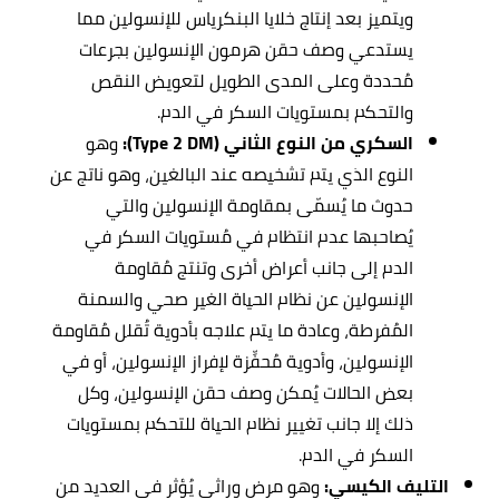
ويتميز بعد إنتاج خلايا البنكرياس للإنسولين مما
يستدعي وصف حقن هرمون الإنسولين بجرعات
مُحددة وعلى المدى الطويل لتعويض النقص
والتحكم بمستويات السكر في الدم.
السكري من النوع الثاني (Type 2 DM):
وهو
النوع الذي يتم تشخيصه عند البالغين، وهو ناتج عن
حدوث ما يُسمّى بمقاومة الإنسولين والتي
يُصاحبها عدم انتظام في مُستويات السكر في
الدم إلى جانب أعراض أخرى وتنتج مُقاومة
الإنسولين عن نظام الحياة الغير صحي والسمنة
المُفرطة، وعادة ما يتم علاجه بأدوية تُقلل مُقاومة
الإنسولين، وأدوية مُحفِّزة لإفراز الإنسولين، أو في
بعض الحالات يُمكن وصف حقن الإنسولين، وكل
ذلك إلا جانب تغيير نظام الحياة للتحكم بمستويات
السكر في الدم.
التليف الكيسي:
وهو مرض وراثي يُؤثر في العديد من