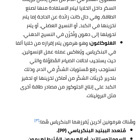
السكر داخل الخلايا ليتم الاستفادة منها لصنع
الطاقة، وفي حال كانت زائدة عن الحاجة إما يتم
تخزينها في الكبد، أو النسيج العضلي، أو يتم
تحويلها إلى دهون وتُخزّن في النسيج الدهني.
الغلوكاغون:
وهو هرمون يتم إفرازه من خلايا ألفا
في البنكرياس، ويُعاكس عمله عمل الإنسولين،
حيث يستجيب لحالات الصيام المُطوَّلة والتي
تستوجب رفع مُستويات السُكَّر في الدم، وذلك
بتحرير جُزيئات السُكّر من أماكن تخزينها او تحفيز
الكبد على إنتاج الجلوكوز من مصادر طاقة أخرى
مثل البروتينات.
[٣]
وهُناك هرمونين آخرين يُفرزهما البنكرياس هُما:
مُتعدد الببتيد البنكرياسي (PP).
السوماتوستاتين أو الهرمون المُثبط لهرمون