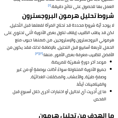
[١]
العمل بها للحصول على نتائج دقيقة.
شروط تحليل هرمون البروجسترون
لا يوجد أيّة شروطٍ محددة قد تحتاج المرأة لفعلها قبل التّحليل،
لكن قد يطلب الطّبيب إيقاف تناول بعض الأدوية الّتي تحتوي على
هرموني البروجسترون والإستروجين، من ضمنها حبوب منع
الحمل، لأربعة أسابيع قبل التحليل، بالإضافة لذلك فقد يكون من
[٣]
[٢]
الأفضل للطّبيب معرفة بعض الأمور، منها:
موعد آخر دورةٍ شهريّة للمريضة.
جميع الأدوية المتناولة سواءً أكانت بوصفةٍ أو من غير
وصفةٍ طبيّة، والأعشاب، والمكمّلات الغذائيّة،
والفيتامينات أيضًا.
ما إن أُجريت أي تحاليل أو اختبارات أخرى خلال أسبوعٍ قبل
الفحص.
ما الهدف من تحليل هرمون