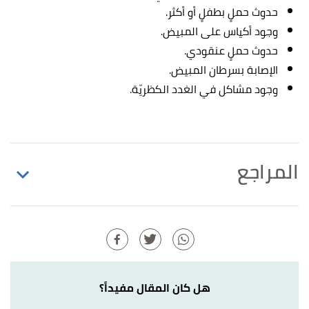
حدوث حملٍ بطفلٍ أو أكثر.
وجود أكياس على المبيض.
حدوث حملٍ عنقودي.
الإصابة بسرطان المبيض.
وجود مشاكل في الغدد الكظريّة.
المراجع
,
medlineplus
, Retrieved
"Progesterone Test"
↑
19/10/2021. Edited.
,
urmc
, Retrieved 20/10/2021.
"Progesterone"
↑
Edited.
هل كان المقال مفيداً؟