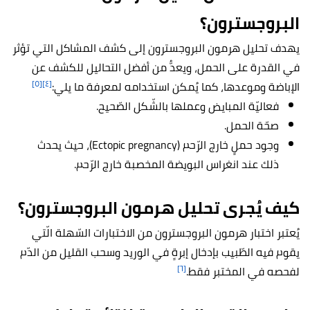
البروجسترون؟
يهدف تحليل هرمون البروجسترون إلى كشف المشاكل التي تؤثر
في القدرة على الحمل، ويعدُّ من أفضل التحاليل للكشف عن
[٥]
[٤]
الإباضة وموعدها، كما يُمكن استخدامه لمعرفة ما يلي:
فعاليّة المبايض وعملها بالشّكل الصّحيح.
صحّة الحمل.
وجود حملٍ خارج الرّحم (Ectopic pregnancy)، حيث يحدث
ذلك عند انغراس البويضة المخصبة خارج الرّحم.
كيف يُجرى تحليل هرمون البروجسترون؟
يُعتبر اختبار هرمون البروجسترون من الاختبارات السّهلة الّتي
يقوم فيه الطّبيب بإدخال إبرةٍ في الوريد وسحب القليل من الدّم
[٦]
لفحصه في المختبر فقط.