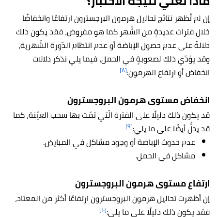
ماذا تعني نتيجة الاختبار؟
إن لم تُظهر نتائج تحاليل هرمون البرجسترون ارتفاعًا وانخفاضًا
خلال فترات عديدةٍ من الشّهر كما هو مفروض، فقد يكون ذلك
دلالةً على عدم حصول الإباضة أو عدم انتظام الدّورة الشّهرية،
وقد يؤدّي ذلك لصعوبةٍ في الحمل، فيما يلي نذكر دلالات
[٨]
انخفاض أو ارتفاع الهرمون:
انخفاض مستوى هرمون البروجسترون
قد يكون ذلك دليلًا على الفترة الّتي تمّت بها سحب العيّنة، كما
[٩]
قد يدلُّ أيضًا على ما يلي:
عدم حدوث الإباضة أو وجود مشاكل في المبايض.
مشاكل في الحمل.
ارتفاع مستوى هرمون البروجسترون
إن أظهرت تحاليل هرمون البروجسترون ارتفاعًا أكثر من المعتاد،
[١٠]
فقد يكون ذلك دليلًا على ما يلي: