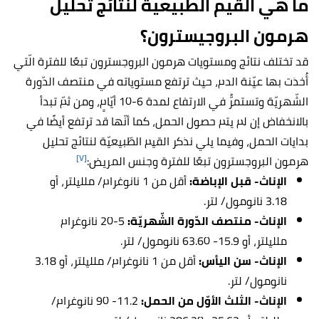
ما هي القيم الطبيعية لنتائج تحليل
هرمون البروجيسترون؟
قد تختلف نتائج ومستويات هرمون البروجسترون تبعًا للفترة الّتي
أُخذت بها عيّنة الدم، حيث ترتفع مستوياته في منتصف الدّورة
الشّهريّة وتستمرُّ في الارتفاع لمدة 6-10 أيّامٍ، ومن ثمّ تبدأ
بالانخفاض إن لم يتم حصول الحمل، كما أنّها قد ترتفع أيضًا في
بدايات الحمل، وفيما يلي نذكر القيم الطّبيعيّة لنتائج تحليل
[٧]
هرمون البروجسترون تبعًا للفترة وجنس المريض:
الإناث- قبل الإباضة:
أقل من 1 نانوغرام/ ملليلتر، أو
3.18 نانومول/ لتر.
الإناث- منتصف الدّورة الشّهريّة:
5-20 نانوغرام
ملليلتر، أو 15.9- 63.60 نانومول/ لتر.
الإناث- سن اليأس:
أقل من 1 نانوغرام/ ملليلتر، أو 3.18
نانومول/ لتر.
الإناث- الثلث الأوّل من الحمل:
11.2- 90 نانوغرام/