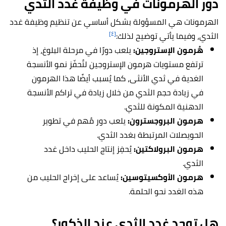
دور الهرمونات في وظيفة غُدد الثدي
الهرمونات هي المسؤولة بشكل أساسي عن تنظيم وظيفة غدد
[٤]
الثدي، وفيما يأتي توضيح لذلك:
هُرمون الإستروجين:
يلعب دورًا في مرحلة البلوغ، إذ
ترتفع مستويات هرمون الإستروجين لتُحفّز نمو الأنسجة
الغدية في ثدي الأنثى، كما يُسبب أيضًا هذا الهرمون
في زيادة حجم الثدي من خلال زيادة في تراكم الأنسجة
الدهنية المكونة للثدي.
هرمون البروجسترون:
يلعب دور مُهم في تطوير
الحويصلات المرتبطة بغدد الثدي.
هرمون البرولاكتين:
يُحفِز إنتاج الحليب داخل غدد
الثدي.
هرمون الأوكسيتوسين:
يُساعد على إخراج الحليب من
هذه الغدد نحو الحلمة.
هل توجد غدد الثدي عند الذكور؟