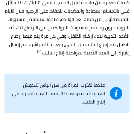
كميات صغيرة من مادة ما قبل الحليب تسمى "اللبأ"، هذا السائل
غني بالأجسام المضادة والمغذيات للحفاظ على الرضيع خلال الأيام
القليلة الأولى من حياته بعد الولادة، ولاحقًا ستنخفض مستويات
البروجسترون وتستمر مستويات البرولاكتين في الارتفاع لتهيئة
الغُدد الثديية لبدء إرضاع الطّفل، وفي كل مرة يتم فيها إرضاع
الطفل يتم إفراغ الحليب من الثدي، وبعد ذلك مباشرة يتم إرسال
[٢]
إشارة إلى الغدد الثديية لمواصلة إنتاج الحليب.
عندما تقترب المرأة من سن اليأس تنكمِش
الغدة الثديية وبعد ذلك تفقد الغدة القدرة على
إنتاج الحليب.