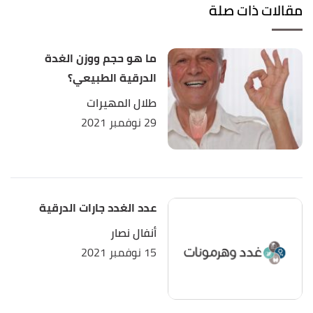
Edited.
مقالات ذات صلة
,
training.seer.cancer
, Retrieved
"Mammary Glands"
↑
11/10/2021. Edited.
ما هو حجم ووزن الغدة
الدرقية الطبيعي؟
JAKE SEINER (26/2/2015),
"Can Men Lactate?"
,
↑
طلال المهيرات
mentalfloss
, Retrieved 12/10/2021. Edited.
29 نوفمبر 2021
عدد الغدد جارات الدرقية
أنفال نصار
15 نوفمبر 2021