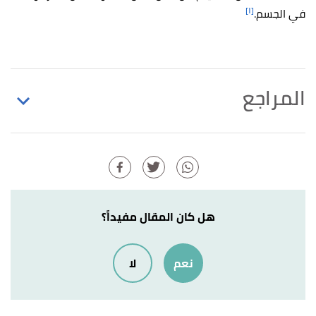
[١]
في الجسم.
المراجع
أ
ب
ت
ث
Vishnu Kammath (22/9/2020),
"The
^
Breasts"
,
teachmeanatomy
, Retrieved 11/10/2021.
Edited.
أ
ب
mammary gland is a,in response to estrogen
^
هل كان المقال مفيداً؟
release. "Mammary gland"
,
healthline
, Retrieved
4/11/2021. Edited.
نعم
لا
Melissa Conrad StOppler (25/7/2020),
"Breast
↑
Anatomy"
,
medicinenet
, Retrieved 11/10/2021.