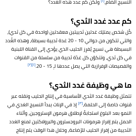
[١]
النسيج الضام،
ولكن كم عدد هذه الغُدد؟
كم عدد غدد الثدي؟
كُل شخص يمتلِك غدتين ثدييتين معقدتين (واحدة في كل ثدي)،
والتي تتكون من حوالي 10 - 20 غدة ثديية بسيطة، وهذه الغُدد
البسيطة هي نسيج يُفرِز الحليب الذي يؤدي إلى القناة اللبنية
في كل ثدي، وتتكوّن كل غدّة ثديية من سلسلة من القنوات
[٢]
[١]
والفصيصات الإفرازية التي يصل عددها لـِ 15 - 20.
ما هي وظيفة غدد الثدي؟
تتمثل وظيفة غدد الثدي الأساسية في إنتاج الحليب ونقله عبر
[٣]
قنوات خاصة إلى الحلمة،
إذ في الإناث يبدأ النسيج الغدي في
النمو بعد البلوغ استجابةً لإطلاق هرمون الإستروجين، وأثناء
الحمل يتم إفراز هرمونات البروجسترون والبرولاكتين لمنع الغدد
الثديية من إفراز الحليب للرّضاعة، وخلال هذا الوقت يتم إنتاج