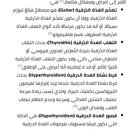
[٨]
الأمر إلى أمراضٍ ومشاكل شائعة،
هي:
تضخّم الغدّة الدّرقية (Goiter):
هو مصطلحٌ شائعٌ لتورّم
الغدّة الدّرقية، وإمّا أن يكون تضخّم الغدّة الدّرقية
بسيطًا، أو أنه قد يكون مرتبطًا بأحد أنواع التهاب الغدّة
[١]
الدّرقية المعروف باسم هاشيموتو.
التهاب الغدةّ الدّرقية (Thyroiditis):
يحدث التهاب
الغدّة الدّرقية نتيجة التّعرّض لعدوى فيروسي، أو
اضطرابٍ مناعي ذاتي، وقد يكون التهاب الغدّة الدّرقية
[١]
مُثيرًا للألم، أو قد لا يُصاحِبه أيّة أعراضٍ على الإطلاق.
فرط نشاط الغدة الدرقية (Hyperthyroidism)
: يحدث
فرط نشاط الغدة الدرقية عندما يزيد إفرازها لهرمون
الثيروكسين بكميات كبيرة، والذي يُسبب زيادة سرعة
عمليات التمثيل الغذائي، وسرعة وعدم انتظام نبضات
[٩]
القلب، وفقدان الوزن.
قصور الغدة الدرقية (Hypothyroidism):
هي الحالة
التي تكون فيها مستويات هرمونات الغدة الدرقية