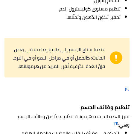
التّحكّم بالوزن.
تنظيم مستوى كوليسترول الدم.
تحفيز تكوّن الدّهون وتحلّلها.
عندما يحتاج الجسم إلى طاقةٍ إضافية في بعض
الحالات؛ كالحمل أو في مراحل النمو أو في البرد،
فإنّ الغدة الدّرقية تُفرِز المزيد من هرموناتها.
[٥]
تنظيم وظائف الجسم
تفرز الغدة الدرقية هرمونات تنظّم عددًا من وظائف الجسم،
[٦]
وهي:
التحكّم في وظائف القلب والعضلات والجهاز الهضمي.