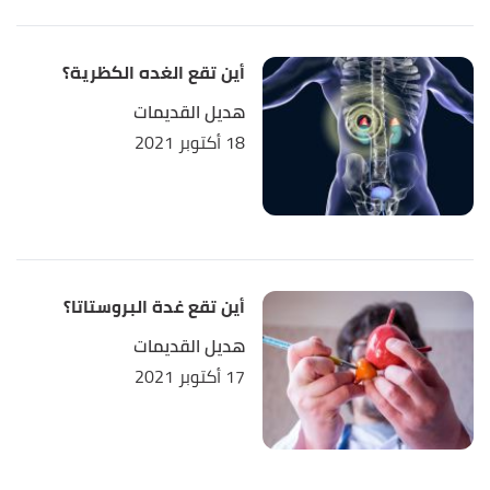
,
thyroid
, Retrieved
"Hypothyroidism (Underactive)"
↑
أين تقع الغده الكظرية؟
27/11/2021. Edited.
هديل القديمات
,
"10 Ways to Reduce Your Risk of Thyroid Disease"
↑
18 أكتوبر 2021
www.verywellhealth.com
, Retrieved 3/12/2021.
Edited.
أين تقع غدة البروستاتا؟
هديل القديمات
17 أكتوبر 2021