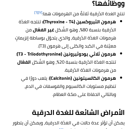
ووظائفها؟
[٦]
[٧]
تنتج الغدة الدّرقية ثلاثةً من الهرمونات هما:
هرمون الثيروكسين (Thyroxine - T4):
تنتجه الغدّة
الدّرقية بنسبة 80%، وهو الشّكل
غير الفعّال
من
هرمونات الغدّة الدّرقية، والذي يتحوّل بوساطة إنزيماتٍ
معيّنة في الكبد والكلى إلى هرمون (T3).
هرمون ثلاثي يودوثيرونين (T3 - Triiodothyronine)
:
تنتجه الغدّة الدّرقية بنسبة 20%، وهو الشّكل
الفعّال
من هرمونات الغدّة الدّرقية.
هرمون الكالسيتونين (Calcitonin)
: يلعب دورًا في
تنظيم مستويات الكالسيوم والفوسفات في الدم،
وبالتالي الحفاظ على صحّة العظام.
الأمراض الشائعة للغدة الدرقية
يمكن أن تؤثر عدة حالات في الغدّة الدرقية، ويمكن أن يتطور