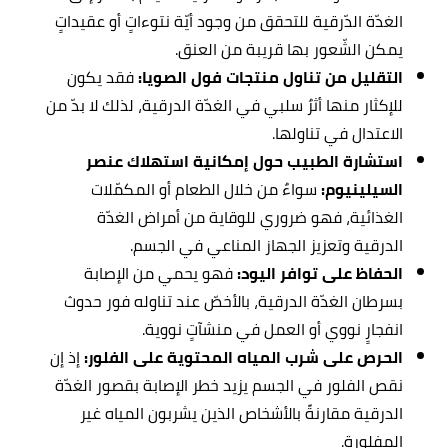
الغدّة الدّرقية للتحقق من وجود أيّة نتوءاتٍ أو عقيداتٍ
يمكن الشّعور بها قريبة من العنق.
التقليل من تناول منتجات فول الصويا:
فقد يكون
للإكثار منها أثرٌ سلبي في الغدّة الدرقية، لذلك لا بدّ من
الاعتدال في تناولها.
استشارة الطبيب حول إمكانية استهلاك عنصر
السيلينيوم:
سواءٌ من خلال الطعام أو المكمّلات
الغذائية، فهو ضروري للوقاية من أمراض الغدّة
الدرقية وتعزيز الجهاز المناعي في الجسم.
الحفاظ على توافر اليود:
فهو يحمي من الإصابة
بسرطان الغدّة الدرقية، بالأخصّ عند تناوله فور حدوث
انفجارٍ نووي أو العمل في منشآتٍ نووية.
الحرص على شرب المياه المحتوية على الفلور:
إذ إن
نقص الفلور في الجسم يزيد خطر الإصابة بقصور الغدّة
الدرقية مقارنةً بالأشخاص الذين يشربون المياه غير
المفلورة.