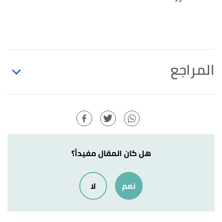
المراجع
أ
ب
ت
ث
ج
ح
خ
Matthew Hoffman (23/6/2021),
^
"Picture of the Thyroid"
,
webmd
, Retrieved
27/11/2021. Edited.
أ
ب
,
my.clevelandclinic
,
"Thyroid Disease"
^
هل كان المقال مفيداً؟
19/4/2020, Retrieved 27/11/2021. Edited.
نعم
لا
thyroid gland is a,thyroid hormones into the
↑
bloodstream. "How does the thyroid gland work?"
,
www.ncbi.nlm.nih.gov
, Retrieved 2/12/2021. Edited.