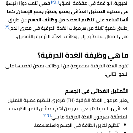
[٢]
[١]
الحيوية، الواقعة في مقدّمة العنق،
فهي تلعب دورًا رئيسيًا
في عملية التمثيل الغذائي ونمو وتطوّر جسم الإنسان، كما
أنها تساعد على تنظيم العديد من وظائف الجسم
عن طريق
[٣]
إطلاق كميةٍ ثابتة من هرمونات الغدة الدرقية في مجرى الدم،
وفي المقال سنتطرّق إلى وظائف الغدّة الدّرقية بالتّفصيل.
ما هي وظيفة الغدة الدرقية؟
تقوم الغدّة الدّرقية بمجموعةٍ من الوظائف يمكن تفصيلها على
النحو التالي:
التّمثيل الغذائي في الجسم
يعتبر هرمون الغدّة الدّرقية (TH) ضروريّ لتنظيم عملية التّمثيل
الغذائي والنمو الطّبيعي له، ومن أهمّ خصائص النمو الطّبيعية
[٢]
[٤]
المتعلّقة بهرمون الغدّة الدرقية ما يلي:
تنظيم تخزين الطّاقة في الجسم واستهلاكها.