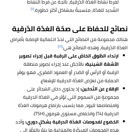
لفرط نشاط الغدّة الدّرقية، ناتجة عن فرط النشاط
[١]
الشّديد للغدّة، متسببةً بمشاكل أكثر خطورة.
نصائح للحفاظ على صحّة الغدّة الدّرقية
هنالك مجموعة من النصائح التي تحدّ احتمالية الإصابة بأمراض
[١١]
الغدّة الدّرقية، وهذه النصائح هي:
ارتداء الطّوق الخاصّ على الرقبة قبل إجراء تصوير
الأشعّة السّينية:
بالأخصّ عند إجراء تصوير منطقة
الرقبة أو الرأس أو الصّدر أو العمود الفقري، فهو يوفّر
الحماية من تعرّض الغدّة الدرقية للإشعاع.
الإقلاع عن التّدخين:
إذ يحتوي دخان السّجائر على
مجموعةٍ من السموم التي تؤثر في الغدّة الدرقية
وامتصاصها لليود، مما يتسبب بارتفاع هرمونات الغدّة
الدرقية (T4) وانخفاض مستوى هرمون (TSH).
الخضوع لفحوصات الغدّة الدرقية بشكلٍ دوري:
وأحد
هذه الفحوصات المبكّرة والمنزلية ما يتمّ بالنظّر إلى