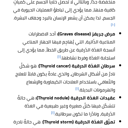
منخفضة جدًا، وبالتالي لا تحصل خلايا الجسم على كمياتٍ
كافية منها، مما يؤدي إلى تباطؤ العمليات الحيوية في
الجسم، لذا يمكن أن يشعر الإنسان بالبرد وجفاف البشرة.
[١٠]
مرض جريفز (Graves disease):
أحد الاضطرابات
المناعية الذّاتية، التي يُهاجِم فيها الجهاز المناعي
أنسجة الغدّة الدّرقية عن طريق الخطأ، مما يؤدي إلى
[١]
استجابة الغدّة وفرط نشاطها.
سرطان الغدّة الدرقية (Thyroid cancer)
: هو شكلٌ
نادرٌ من أشكال السّرطان، والذي عادةً يكون قابلاً للعلاج
والتّعافي باستخدام العلاجات الكيماوية والإشعاع
[١]
والهرمونات البديلة.
عقيدات الغدّة الدرقية (Thyroid nodule):
هي حالةٌ
تتشكّل فيها كتلٌ صغيرة وغير طبيعية في الغدّة
[١]
الدّرقية، ونادًرا ما تكون سرطانية.
تمزّق الغدّة الدرقية (Thyroid storm)
: هي حالةٌ نادرة