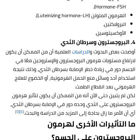
Hormone-FSH).
الهرمون الملوتن (Luteinizing hormone-LH).
البرولاكتين.
الأوكسيتوسين.
4. البروجسترون وسرطان الثدي
أوضحت بعض البحوث و
الدراسات
العلمية أن من الممكن أن يكون
لارتفاع مستويات هرمون البروجسترون والإستروجين معًا في
الجسم دور في زيادة خطر الإصابة بسرطان الثدي، وذلك نتيجة
استخدام أحد وسائل منع الحمل الهرمونية، أو الخضوع للعلاج
الهرموني بعد انقطاع الطمث.
لكن لم يتبين حتى الآن أنه من الممكن أن يكون لتأثير هرمون
البروجسترون على الثدي وحده دور في الإصابة بسرطان الثدي،
[٥]
[٤]
أي أن الأمر ما زال بحاجة إلى المزيد من الدراسة والبحث.
ما التأثيرات الأخرى لهرمون
البروجسترون على الجسم؟