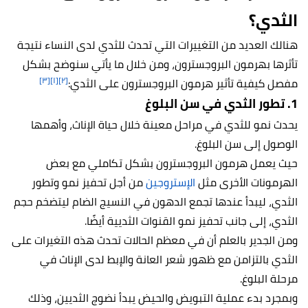
الثدي؟
هنالك العديد من التغييرات التي تحدث للثدي لدى النساء نتيجة
تأثرها بهرمون البروجسترون، ومن خلال ما يأتي سنوضح بشكل
[٣]
[١]
[٢]
مفصل كيفية تأثير هرمون البروجسترون على الثدي:
1. تطور الثدي في سن البلوغ
يحدث نمو للثدي في مراحل معينة خلال حياة الإناث، وأهمها
الوصول إلى سن البلوغ.
حيث يعمل هرمون البروجسترون بشكل تكاملي مع بعض
الهرمونات الأخرى مثل
الإستروجين
من أجل تحفيز نمو وتطور
الثدي، ليبدأ عندها تجمع الدهون في النسيج الضام ليتضخم حجم
الثدي، إلى جانب تحفيز نمو القنوات الثديية أيضًا.
ومن الجدير بالعلم أن في معظم الحالات تحدث هذه التغيرات على
الثدي بالتزامن مع ظهور شعر العانة والإبط لدى الإناث في
مرحلة البلوغ.
وبمجرد بدء عملية التبويض والحيض يبدأ نضوج الثديين، وذلك