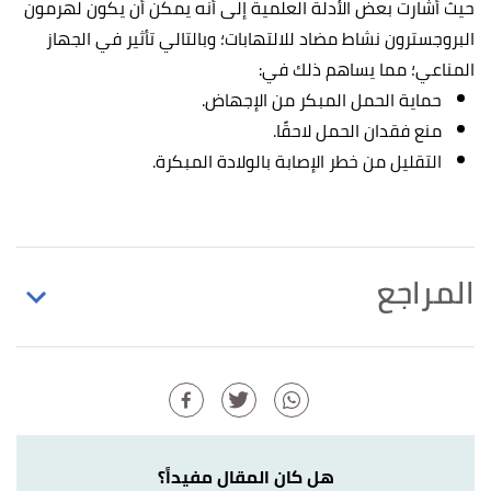
حيث أشارت بعض الأدلة العلمية إلى أنه يمكن أن يكون لهرمون
البروجسترون نشاط مضاد للالتهابات؛ وبالتالي تأثير في الجهاز
المناعي؛ مما يساهم ذلك في:
حماية الحمل المبكر من الإجهاض.
منع فقدان الحمل لاحقًا.
التقليل من خطر الإصابة بالولادة المبكرة.
المراجع
أ
ب
ت
,
"The Effects of Progesterone on the Breasts"
^
healthfully
. Edited.
the hormone progesterone takes,swelling, pain,
↑
and soreness. "Normal Breast Development and
هل كان المقال مفيداً؟