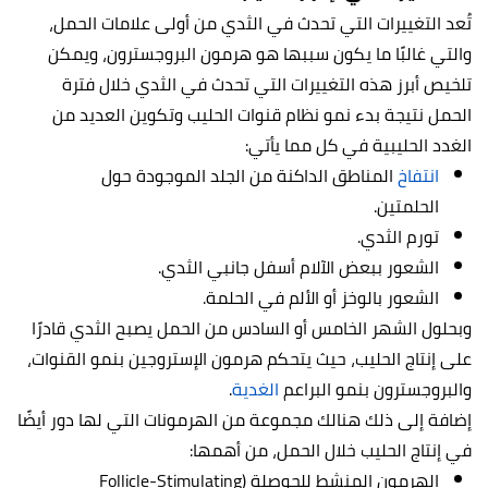
تُعد التغييرات التي تحدث في الثدي من أولى علامات الحمل،
والتي غالبًا ما يكون سببها هو هرمون البروجسترون، ويمكن
تلخيص أبرز هذه التغييرات التي تحدث في الثدي خلال فترة
الحمل نتيجة بدء نمو نظام قنوات الحليب وتكوين العديد من
الغدد الحليبية في كل مما يأتي:
انتفاخ
المناطق الداكنة من الجلد الموجودة حول
الحلمتين.
تورم الثدي.
الشعور ببعض الآلام أسفل جانبي الثدي.
الشعور بالوخز أو الألم في الحلمة.
وبحلول الشهر الخامس أو السادس من الحمل يصبح الثدي قادرًا
على إنتاج الحليب، حيث يتحكم هرمون الإستروجين بنمو القنوات،
والبروجسترون بنمو البراعم
الغدية
.
إضافة إلى ذلك هنالك مجموعة من الهرمونات التي لها دور أيضًا
في إنتاج الحليب خلال الحمل، من أهمها:
الهرمون المنشط للحوصلة (Follicle-Stimulating