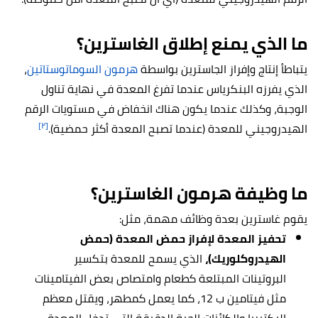
ما الذي يمنع إطلاق الغاسترين؟
يتباطأ إنتاج وإفراز الجاسترين بواسطة
هرمون السوماتوستاتين
،
الذي يفرزه البنكرياس عندما تفرغ المعدة في نهاية تناول
الوجبة، وكذلك عندما يكون هناك انخفاض في مستويات الرقم
[٢]
الهيدروجيني للمعدة (عندما تصبح المعدة أكثر حمضية).
ما وظيفة هرمون الغاسترين؟
يقوم غاسترين بعدة وظائف مهمة، مثل:
تحفيز المعدة لإفراز حمض المعدة (حمض
الهيدروكلوريك)،
الذي يسمح للمعدة بتكسير
البروتينات المبتلعة كطعام وامتصاص بعض الفيتامينات
مثل فيتامين ب 12، كما يعمل كمطهر، ويقتل معظم
البكتيريا والكائنات الحية الدقيقة التي تدخل المعدة