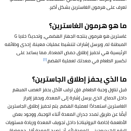
تعرف على هرمون الغاسترين بشكل أكبر.
ما هو هرمون الغاسترين؟
غاسترين هو هرمون ينتجه الجهاز الهضمي، وتحديدًا
خلايا G
المبطنة له،
ويرسل إشارات لتنشيط عمليات معينة. إحدى وظائفه
الرئيسية هي تحفيز إطلاق حمض المعدة، مما يساعد على
[١]
تكسير الطعام في معدتك لعملية الهضم.
ما الذي يحفز إطلاق الجاسترين؟
قبل تناول وجبة الطعام، فإن ترقب الأكل يحفز العصب المبهم
داخل الدماغ، الذي يرسل إشارة إلى المعدة، ويحفز إفراز
الغاسترين استعدادًا لعملية الهضم. يتم تحفيز إطلاق الجاسترين
أيضًا عن طريق تمدد جدران المعدة أثناء الوجبة، ووجود بعض
الأطعمة (خاصة البروتينات) داخل تجويف المعدة وزيادة مستويات
الرقم الهيدروجيني للمعدة (أي أن تصبح المعدة أقل حموضة).