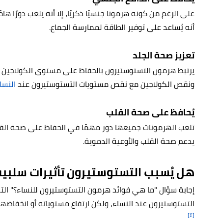
على الرغم من كونه هرمونا جنسيًا ذكريًا، إلا أنه يلعب دورًا ها
أنه يُساعد على توفير الطاقة لممارسة الجماع.
تعزيز صحة الجلد
يرتبط هرمون التستوستيرون بالحفاظ على مستوى الكولاجين و
ونقص الكولاجين مع نقص مستويات التستوستيرون عند
النسا
يُحافظ على صحة القلب
تلعب الهرمونات جميعها دور مهمًا في الحفاظ على صحة القل
يدعم صحة القلب والأوعية الدموية.
هل يُسبب التستوستيرون تأثيرات سلبية
إجابة سؤال "ما هي فوائد هرمون التستوستيرون للنساء؟" الت
التستوستيرون عند النساء، ولكن ارتفاع مستوياته أو انخفاضها
[٤]