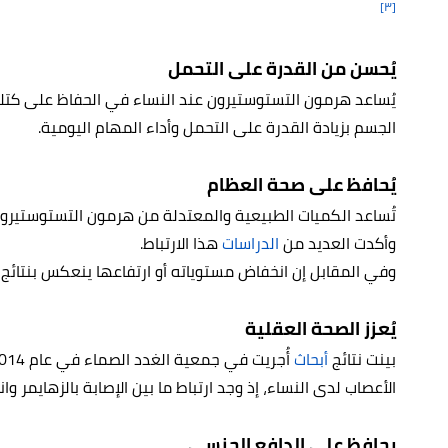
[٣]
يُحسن من القدرة على التحمل
يُساعد هرمون التستوستيرون عند النساء في الحفاظ على كتلة
الجسم بزيادة القدرة على التحمل وأداء المهام اليومية.
يُحافظ على صحة العظام
تُساعد الكميات الطبيعية والمعتدلة من هرمون التستوستيرون 
وأكدت العديد من
الدراسات
هذا الارتباط.
وفي المقابل إن انخفاض مستوياته أو ارتفاعها ينعكس بنتائج 
يُعزز الصحة العقلية
بينت نتائج
أبحاث
الأعصاب لدى النساء، إذ وجد ارتباط ما بين الإصابة بالزهايمر
يحافظ على الدافع الجنسي