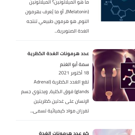
ما هو الميلاتونين؟ الميلاتونين
(Melatonin)، أو ما يُعرف بهرمون
النوم، هو هرمون طبيعي تنتجه
الغدة الصنوبرية...
عدد هرمونات الغدة الكظرية
سمة أبو الغنم
18 أكتوبر 2021
تقع الغدد الكظرية (Adrenal
glands) فوق الكلية، ويحتوي جسم
الإنسان على غدتين كظريتين
تفرزان مواد كيميائية تسمى...
كم عدد هرمونات الغدة