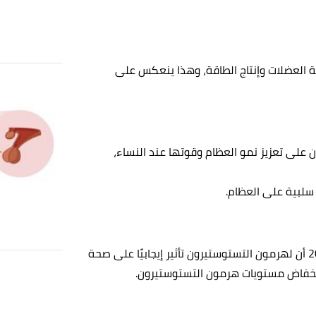
 العضلات وإنتاج الطاقة، وهذا ينعكس على
على تعزيز نمو العظام وقوتها عند النساء،
سلبية على العظام.
أُجريت في جمعية الغدد الصماء في عام 2014 أن لهرمون التستوستيرون تأثير إيجابيًا على صحة
 وانخفاض مستويات هرمون التستوستيرون.