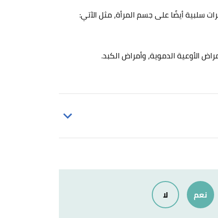
ت سلبية أيضًا على جسم المرأة، مثل الآتي:
راض الأوعية الدموية، وأمراض الكبد.
نعم
لا
women with high testosterone,polycystic