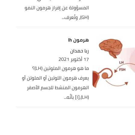
المسؤولة عن إفراز هرمون النمو
(GH)، وتُعرف...
هرمون lh
ربا حمدان
17 أكتوبر 2021
ما هو هرمون الملوتين (LH)؟
يعرف هرمون اللوتين أو الملوتن أو
الهرمون المنشط للجسم الأصفر
(LH)،[١] بأنَّه...