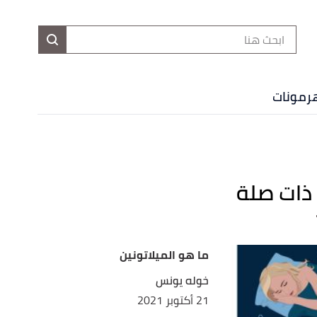
ا
إ
ا
هرمونات
ذات صلة
ما هو الميلاتونين
خوله يونس
21 أكتوبر 2021