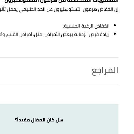
إن انخفاض هرمون التستوستيرون عن الحد الطبيعي يحمل تأثيرا
انخفاض الرغبة الجنسية.
زيادة فرص الإصابة ببعض الأمراض، مثل: أمراض القلب، وأم
المراجع
,
urologyhealth
. Edited.
"Low Testosterone"
↑
,
everydayhealth
. Edited.
"Testosterone and Women’s Health"
↑
,
yourwellnesscenter
. Edited.
"Testosterone in Women: Benefits & Breakdown"
↑
هل كان المقال مفيداً؟
 ovarian syndrome (PCOS). "Normal Testosterone and
↑