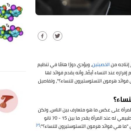
إنتاجه من
الخصيتين
، ويؤدي دورًا هامًا في تنظيم
فرازه عند النساء أيضًا، وأنه يقدم فوائد لها
هي فوائد هرمون التستوستيرون للنساء؟"، وتفاصيل
نساء؟
المرأة على عكس ما هو متعارف بين الناس، ولكن
هذه الفوائد ترتبط بالمستويات الطبيعية له فقط، حيث الحد الطبيعي له عند المرأة يقدر ما بين 15 - 70 نانو
[٢]
ال "ما هي فوائد هرمون التستوستيرون للنساء؟":