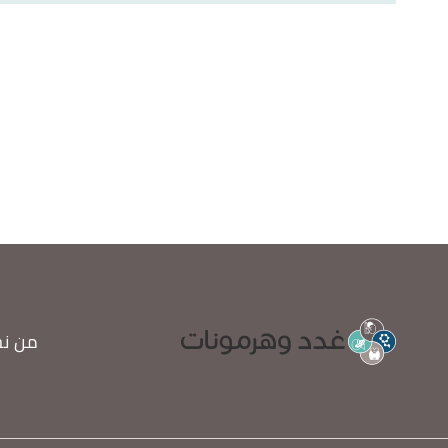
Estrogen Levels in Women"
,
webmd
. Edited.
من ن