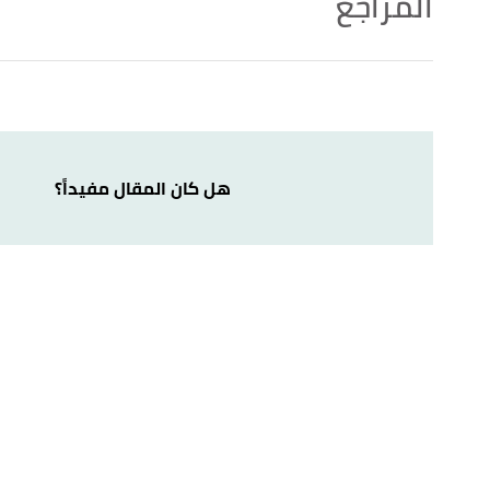
المراجع
أ
ب
 versions. "Treatment -Gestational diabetes"
,
nhs
.
^
Edited.
,
mayoclinic
. Edited.
"Gestational diabetes"
↑
هل كان المقال مفيداً؟
,
cdc
. Edited.
"Gestational Diabetes"
↑
,
clevelandclinic
. Edited.
"Gestational Diabetes"
↑