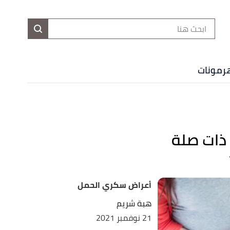
ا
إ
ا
هرمونات
ذات صلة
أعراض سكري الحمل
هبة شريم
21 نوفمبر 2021