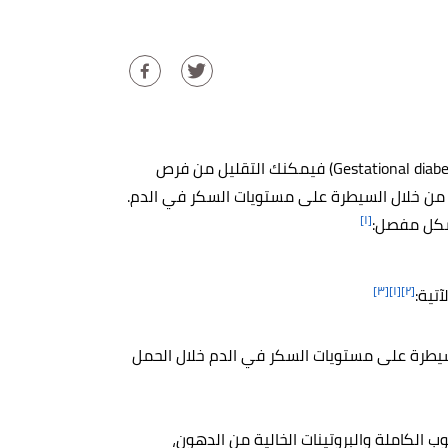
إذا كنت من النساء الحوامل اللاتي يُعانين من سكر الحمل (Gestational diabetes) فيمكنك التقليل من فرص
 من خلال السيطرة على مستويات السكر في الدم.
[١]
بشكل مفصل:
[٣]
[١]
[٢]
آتية:
لسيطرة على مستويات السكر في الدم خلال الحمل
 الكاملة والبروتينات الخالية من الدهون،