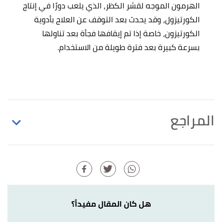
الهرمون الموجه لقشر الكظر، الذي يلعب دورًا في إنتاج
الكورتيزول، وقد يحدث بعد التوقف عن العلاج بأدوية
الكورتيزون، خاصة إذا تم إيقافها فجأة بعد تناولها
بسرعة كبيرة بعد فترة طويلة من الاستخدام.
المراجع
,
msdmanuals
, Retrieved
"Adrenal Insufficiency"
↑
26/12/2022. Edited.
"Symptoms & Causes of Adrenal Insufficiency &
↑
Addison's Disease"
,
NIDDK
, Retrieved 26/12/2022.
هل كان المقال مفيداً؟
Edited.