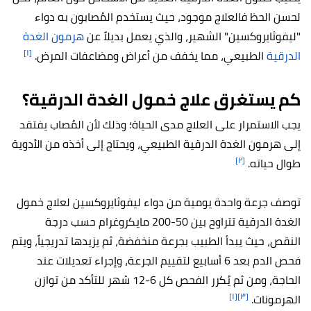
لحسن الحظ فالعلاج موجود، حيث يستخدم المُصابون به دواء
"ليفوثايروكسين" الشهير، والذي يعمل بديلاً عن
هرمون الغدة
[١]
الدرقية
الطبيعي، مما يخفف من أعراض ومضاعفات المرض.
كم يستغرق علاج خمول الغدة الدرقية؟
يجب الاستمرار على العلاج مدى الحياة؛ وذلك لأن المُصاب يفتقد
إلى هرمون الغدة الدرقية الطبيعي، ويحتاج إلى أخذه من الأدوية
[٢]
طوال حياته.
توصف جرعة واحدة يومية من دواء ليفوثايروكسين لعلاج خمول
الغدة الدرقية تتراوح بين 50-200 مايكروغرام حسب درجة
النقص، حيث يبدأ الطبيب بجرعة منخفضة، ثم يزيدها تدريجياً، ويتم
فحص الدم بعد 6 أسابيع لتقييم الجرعة، وإجراء تعديلات عند
الحاجة، ومن ثم يُكرر الفحص كل 6-12 شهر للتأكد من توازن
[١]
[٣]
الهرمونات.