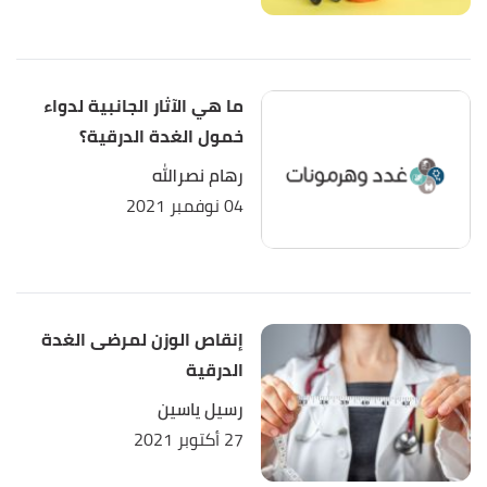
drugs
, Retrieved 18/1/2024. Edited.
أ
ب
,
"Side Effects of Stopping Thyroid Medication"
^
ما هي الآثار الجانبية لدواء
verywellhealth
, Retrieved 18/1/2024. Edited.
خمول الغدة الدرقية؟
رهام نصرالله
04 نوفمبر 2021
إنقاص الوزن لمرضى الغدة
الدرقية
رسيل ياسين
27 أكتوبر 2021