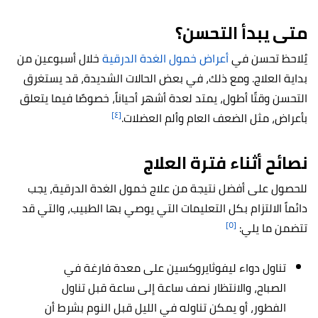
متى يبدأ التحسن؟
يُلاحظ تحسن في
أعراض خمول الغدة الدرقية
خلال أسبوعين من
بداية العلاج. ومع ذلك، في بعض الحالات الشديدة، قد يستغرق
التحسن وقتًا أطول، يمتد لعدة أشهر أحياناً، خصوصًا فيما يتعلق
[٤]
بأعراض، مثل الضعف العام وألم العضلات.
نصائح أثناء فترة العلاج
للحصول على أفضل نتيجة من علاج خمول الغدة الدرقية، يجب
دائماً الالتزام بكل التعليمات التي يوصي بها الطبيب، والتي قد
[٥]
تتضمن ما يلي:
تناول دواء ليفوثايروكسين على معدة فارغة في
الصباح، والانتظار نصف ساعة إلى ساعة قبل تناول
الفطور، أو يمكن تناوله في الليل قبل النوم بشرط أن